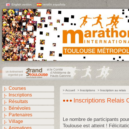
English version
versión española
Courses
>
Accueil
>
Inscriptions
>
Inscription au relais
Inscriptions
Inscriptions Relais
C
Résultats
Bénévoles
Partenaires
Le nombre de participants pou
Village
Toulouse est atteint ! Félicitati
Animations