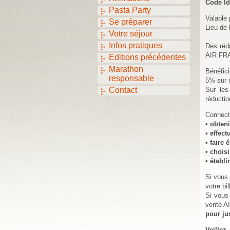
Code Id
Pasta Party
Valable 
Se préparer
Lieu de 
Votre séjour
Infos pratiques
Des rédu
AIR FR
Editions précédentes
Marathon
Bénéfic
responsable
5% sur u
Contact
Sur les
réductio
Connect
• obteni
• effect
• faire 
• choisi
• établ
Si vous 
votre bil
Si vous 
vente A
pour jus
Veillez