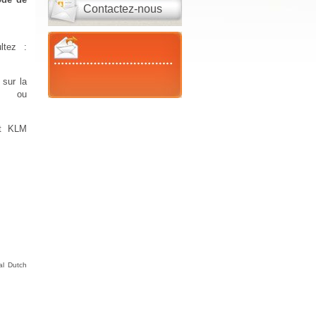
Contactez-nous
ltez :
 sur la
O ou
et KLM
al Dutch