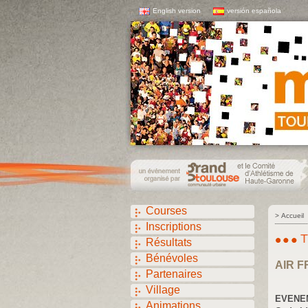
English version
versión española
Courses
>
Accueil
Inscriptions
T
Résultats
Bénévoles
AIR 
Partenaires
Village
EVENE
Animations