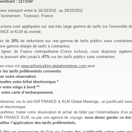
entifiant : 12733AF
pour transport entre le 16/10/2011 au 28/10/2011
l’événement : Toulouse, France
ctions sont appliquées sur une très large gamme de tarifs sur l’ensemble d
ANCE et KLM du monde.
iez de
10%
de réductions sur une gamme de tarifs publics sans contrainte
ne gamme élargie de tarifs à contraintes.
 lignes de France métropolitaine (Corse incluse), vous disposez égalem
ns pouvant aller jusqu’à
-47%
sur les tarifs publics sans contraintes.
ez-vous sur
www.airfranceklm-globalmeetings.com
pour
r les tarifs préférentiels consentis
uer votre réservation
émettre votre billet électronique *
r votre siège à bord **
ir votre carte d’embarquement,
réservez via le site AIR FRANCE & KLM Global Meetings, un justificatif sera 
let électronique.
préférez traiter votre réservation et achat de billet par l’intermédiaire d’un p
IR FRANCE KLM, ou par une agence de voyage,
vous devez garder ce do
tifier l’application des tarifs préférentiels.
 à être en possession de l’un ou l’autre des justificatifs selon votre 