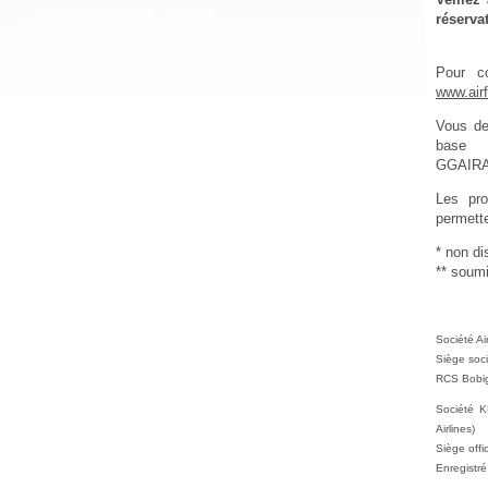
réserva
Pour c
www.air
Vous dev
base
GGAIR
Les pr
permett
* non di
** soumi
Société A
Siège soci
RCS Bobi
Société K
Airlines)
Siège off
Enregistr