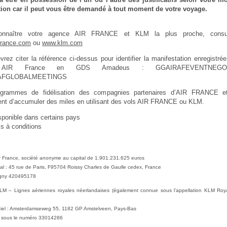
tion car il peut vous être demandé à tout moment de votre voyage.
onnaître votre agence AIR FRANCE et KLM la plus proche, consu
france.com
ou
www.klm.com
rez citer la référence ci-dessus pour identifier la manifestation enregistrée
 AIR France en GDS Amadeus : GGAIRAFEVENTNEG
AFGLOBALMEETINGS
ogrammes de fidélisation des compagnies partenaires d’AIR FRANCE 
ent d’accumuler des miles en utilisant des vols AIR FRANCE ou KLM.
sponible dans certains pays
s à conditions
ir France, société anonyme au capital de 1.901.231.625 euros
al : 45 rue de Paris, F95704 Roissy Charles de Gaulle cedex, France
gny 420495178
LM – Lignes aériennes royales néerlandaises (également connue sous l’appellation KLM Roy
iciel : Amsterdamseweg 55, 1182 GP Amstelveen, Pays-Bas
é sous le numéro 33014286