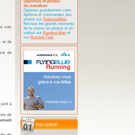
Diplômes et photos
du marathon
Optenez gratuitement votre
diplôme et commandez des
photos sur
ToulouseBlog
.
Revivez les grands moments
es vols
de la course en photos et en
vidéos sur
Running Mag
et
sur
Running Trail.
s et de
ent de
joint à
oint de
cument
Inscription
mode de